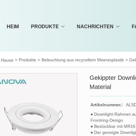
HEIM
PRODUKTE
NACHRICHTEN
F
>
Produkte
>
Beleuchtung aus recyceltem Meeresplastik
>
Gek
 Hause
Gekippter Downl
Material
Artikelnummer.:
ALS
● Downlight-Rahmen au
Frontring-Design
● Bestückbar mit MR1
● Der geneigte Downlig