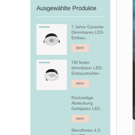
Ausgewählte Produkte
7 Jahre Garantie
Dimmbares LED-
Einbau-
Downlight
Mehr
7W fester
dimmbarer LED-
Einbaustrahler
aus Aluminium
Mehr
Rückseitige
Abdeckung
Gekipptes LED-
Einbau-
Mehr
Downlight
Blendfreies 4,5-