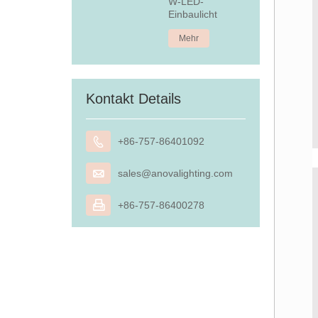
W-LED-
Einbaulicht
Mehr
Kontakt Details

+86-757-86401092

sales@anovalighting.com

+86-757-86400278