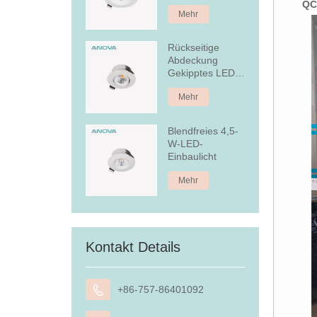
aus Aluminium
QC
Mehr
Rückseitige
Abdeckung
Gekipptes LED-
Einbau-
Mehr
Downlight
Blendfreies 4,5-
W-LED-
Einbaulicht
Mehr
Kontakt Details

+86-757-86401092