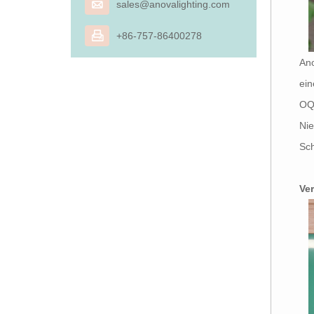

sales@anovalighting.com

+86-757-86400278
Ano
ein
OQC
Nie
Sch
Ve