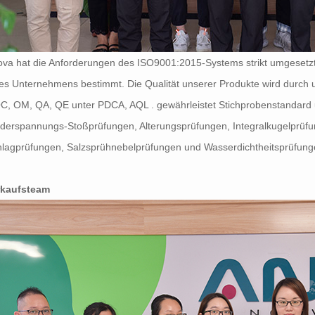
va hat die Anforderungen des ISO9001:2015-Systems strikt umgesetzt
es Unternehmens bestimmt. Die Qualität unserer Produkte wird durch 
, OM, QA, QE unter PDCA, AQL . gewährleistet Stichprobenstandard u
derspannungs-Stoßprüfungen, Alterungsprüfungen, Integralkugelprüfun
lagprüfungen, Salzsprühnebelprüfungen und Wasserdichtheitsprüfung
rkaufsteam