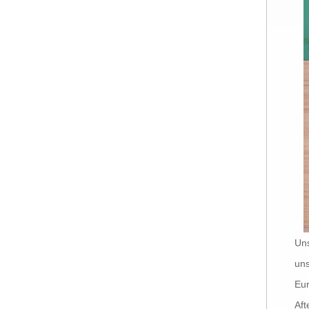
Uns
uns
Eur
Aft