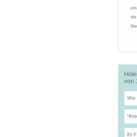
ein
die
Die
Hole
von 