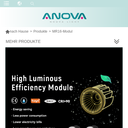

nach Hause
>
Produkte
>
MR16-Modul
MEHR PRODUKTE