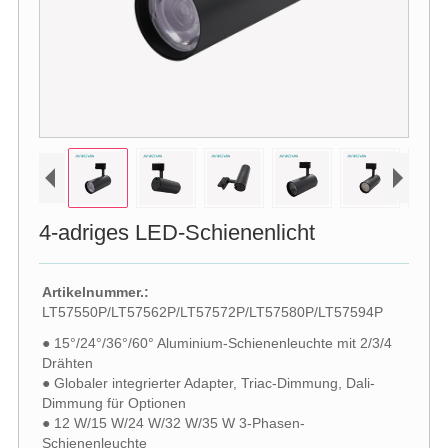
4-adriges LED-Schienenlicht
Artikelnummer.:
LT57550P/LT57562P/LT57572P/LT57580P/LT57594P
● 15°/24°/36°/60° Aluminium-Schienenleuchte mit 2/3/4
Drähten
● Globaler integrierter Adapter, Triac-Dimmung, Dali-
Dimmung für Optionen
● 12 W/15 W/24 W/32 W/35 W 3-Phasen-
Schienenleuchte