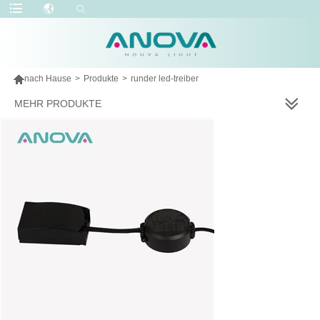

nach Hause
>
Produkte
>
runder led-treiber
MEHR PRODUKTE