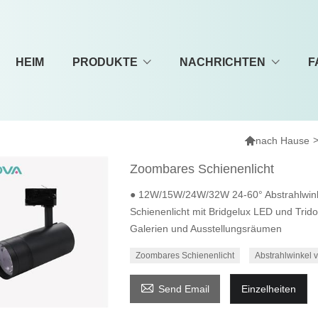
HEIM
PRODUKTE
NACHRICHTEN
F

nach Hause
Zoombares Schienenlicht
● 12W/15W/24W/32W 24-60° Abstrahlwinke
Schienenlicht mit Bridgelux LED und Trid
Galerien und Ausstellungsräumen
Zoombares Schienenlicht
Abstrahlwinkel v

Send Email
Einzelheiten