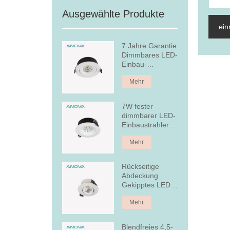
Ausgewählte Produkte
ein
7 Jahre Garantie
Dimmbares LED-
Einbau-
Downlight
Mehr
7W fester
dimmbarer LED-
Einbaustrahler
aus Aluminium
Mehr
Rückseitige
Abdeckung
Gekipptes LED-
Einbau-
Mehr
Downlight
Blendfreies 4,5-