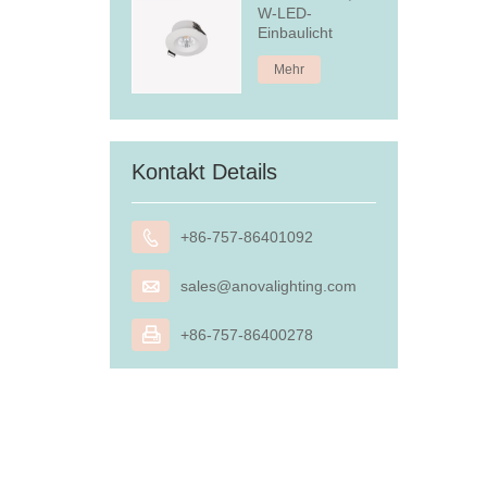
W-LED-
Einbaulicht
Mehr
Kontakt Details

+86-757-86401092

sales@anovalighting.com

+86-757-86400278