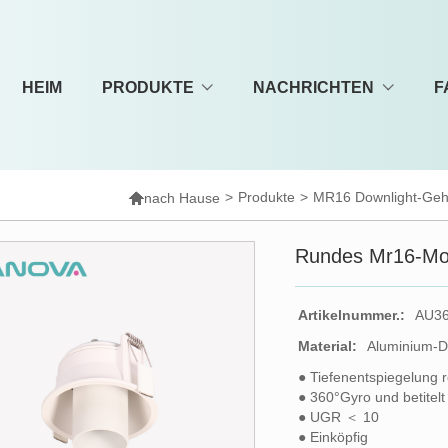
HEIM
PRODUKTE
NACHRICHTEN
F

>
Produkte
>
MR16 Downlight-Ge
nach Hause
Rundes Mr16-Mo
Artikelnummer.:
AU3
Material:
Aluminium-
● Tiefenentspiegelung re
● 360°Gyro und betitelt
● UGR ＜ 10
● Einköpfig