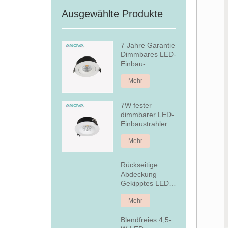
Ausgewählte Produkte
7 Jahre Garantie
Dimmbares LED-
Einbau-
Downlight
Mehr
7W fester
dimmbarer LED-
Einbaustrahler
aus Aluminium
Mehr
Rückseitige
Abdeckung
Gekipptes LED-
Einbau-
Mehr
Downlight
Blendfreies 4,5-