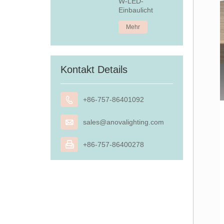
W-LED-
Einbaulicht
Mehr
Kontakt Details

+86-757-86401092

sales@anovalighting.com

+86-757-86400278