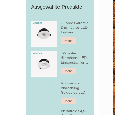
Ausgewählte Produkte
7 Jahre Garantie
Dimmbares LED-
Einbau-
Downlight
Mehr
7W fester
dimmbarer LED-
Einbaustrahler
aus Aluminium
Mehr
Rückseitige
Abdeckung
Gekipptes LED-
Einbau-
Mehr
Downlight
Blendfreies 4,5-