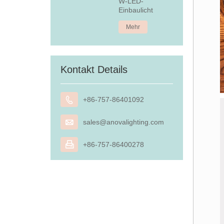
W-LED-
Einbaulicht
Mehr
Kontakt Details

+86-757-86401092

sales@anovalighting.com

+86-757-86400278