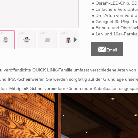
● Osram-LED-Chip, S
● Einfachere Verdraht
● Drei Arten von Verdr
● Geeignet für Plejd-Tr
● Einbau- und Oberflä
● 1er- und 10er-Farbkar

Email
u veröffentlichte QUICK LINK-Familie umfasst verschiedene Arten von Min
und IP65-Scheinwerfer. Sie werden sorgfältig auf der Grundlage unse
fen. Mit Spleiß-Schnellverbindern können mehr Kabelkosten eingespar