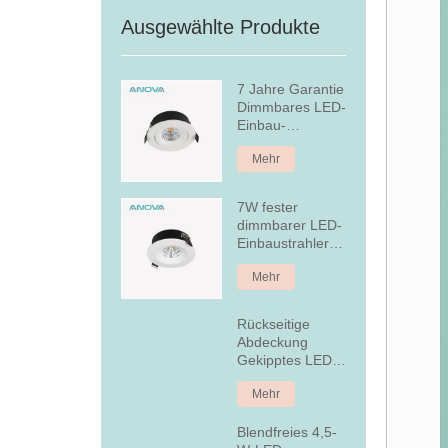
Ausgewählte Produkte
7 Jahre Garantie
Dimmbares LED-
Einbau-
Downlight
Mehr
7W fester
dimmbarer LED-
Einbaustrahler
aus Aluminium
Mehr
Rückseitige
Abdeckung
Gekipptes LED-
Einbau-
Mehr
Downlight
Blendfreies 4,5-