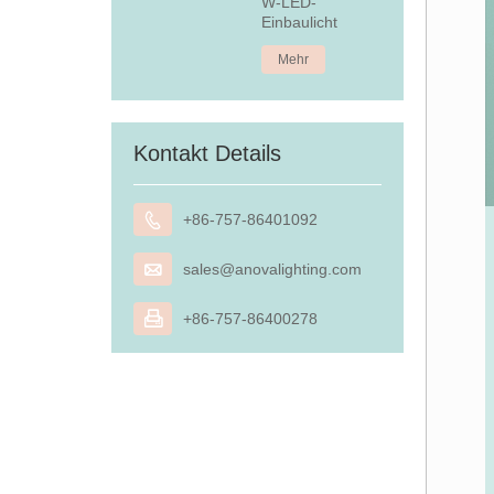
W-LED-
Einbaulicht
Mehr
Kontakt Details

+86-757-86401092

sales@anovalighting.com

+86-757-86400278