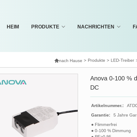
HEIM
PRODUKTE
NACHRICHTEN
F

>
Produkte
>
LED-Treiber
nach Hause
Anova 0-100 % d
DC
Artikelnummer.:
ATD
Garantie:
5 Jahre Gar
● Flimmerfrei
● 0-100 % Dimmung
● PF>0,95