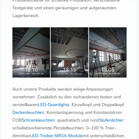
Produktionslinie für schlanke Produktion, verschiedene
Testgeräte und einen geräumigen und aufgeräumten
Lagerbereich.
Auch unsere Produkte werden einige Anpassungen
vornehmen. Zusätzlich zu den vorhandenen festen und
verstellbaren
LED-Downlights
; Einzelkopf und Doppelkopf
Deckenleuchten
; Konstantspannung und Konstantstrom
COB
Schrankleuchten
; quadratisch und rund
Stufenlichter
;
schallabsorbierende Pendelleuchten; 0–100 % Triac-
dimmbar
LED-Treiber
;
MR16-Module
mit unterschiedlichen