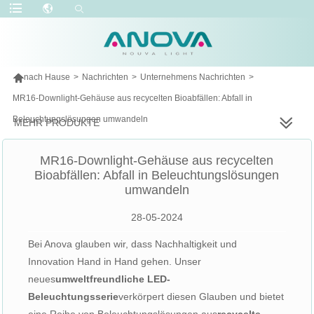

nach Hause
>
Nachrichten
>
Unternehmens Nachrichten
>
MR16-Downlight-Gehäuse aus recycelten Bioabfällen: Abfall in
Beleuchtungslösungen umwandeln
MEHR PRODUKTE
MR16-Downlight-Gehäuse aus recycelten
Bioabfällen: Abfall in Beleuchtungslösungen
umwandeln
28-05-2024
Bei Anova glauben wir, dass Nachhaltigkeit und
Innovation Hand in Hand gehen. Unser
neues
umweltfreundliche LED-
Beleuchtungsserie
verkörpert diesen Glauben und bietet
eine Reihe von Beleuchtungslösungen aus
recycelte